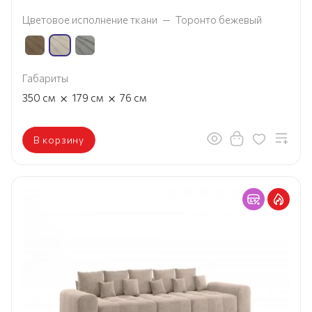
Цветовое исполнение ткани
—
Торонто бежевый
Габариты
×
×
350
см
179
см
76
см
В корзину