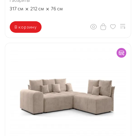
Габариты
×
×
317
см
212
см
76
см
В корзину