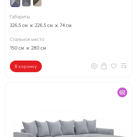
Габариты
×
×
326.5
см
226.5
см
74
см
Спальное место
×
150
см
280
см
В корзину