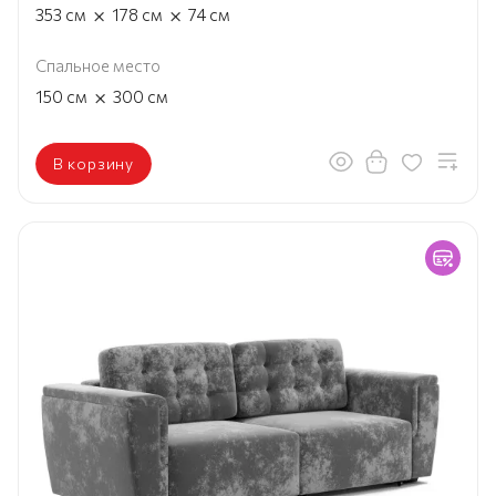
×
×
353
см
178
см
74
см
Спальное место
×
150
см
300
см
В корзину