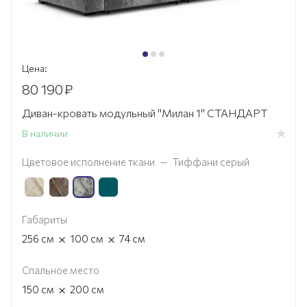
Цена:
80 190
₽
Диван-кровать модульный "Милан 1" СТАНДАРТ
В наличии
Цветовое исполнение ткани
—
Тиффани серый
Габариты
×
×
256
см
100
см
74
см
Спальное место
×
150
см
200
см