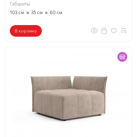
Габариты
×
×
103
см
35
см
60
см
В корзину