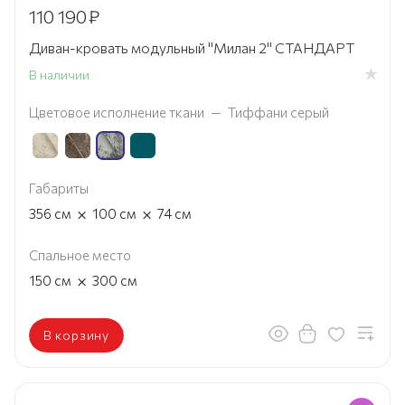
110 190
₽
Диван-кровать модульный "Милан 2" СТАНДАРТ
В наличии
Цветовое исполнение ткани
—
Тиффани серый
Габариты
×
×
356
см
100
см
74
см
Спальное место
×
150
см
300
см
В корзину