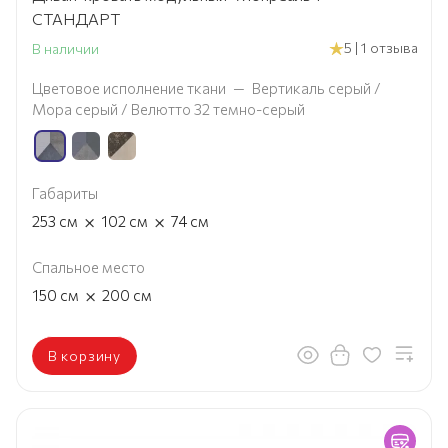
СТАНДАРТ
5 | 1 отзыва
В наличии
Цветовое исполнение ткани
—
Вертикаль серый /
Мора серый / Велютто 32 темно-серый
Габариты
×
×
253
см
102
см
74
см
Спальное место
×
150
см
200
см
В корзину