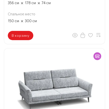
×
×
356
см
178
см
74
см
Спальное место
×
150
см
300
см
В корзину