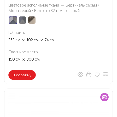
Цветовое исполнение ткани
—
Вертикаль серый /
Мора серый / Велютто 32 темно-серый
Габариты
×
×
353
см
102
см
74
см
Спальное место
×
150
см
300
см
В корзину